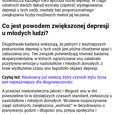
doświadcza każdego roku epizodu dużej depresji. W ciągu
ostatnich dwóch dekad wzrosła częstość występowania
depresji u tych osób, niestety bez proporcjonalnego
zwiększenia liczby możliwych metod jej leczenia.
Co jest powodem zwiększonej depresji
u młodych ludzi?
Długotrwałe badania wskazują, że jednym z ważniejszych
prekursorów depresji u tych osób jest późne chodzenie spać i
zaburzenia snu. Ten związek potwierdzają również badania
eksperymentalne, w których ograniczenie snu osłabiało
pozytywne emocje u nastolatków i młodych dorosłych, z
kolei wydłużenie czasu snu łagodziło objawy depresji.
Czytaj też
:
Naukowcy już wiedzą, który czynnik stylu życia
jest najważniejszy dla długowieczności
A przecież niedostateczna jakość i długość snu w dni
powszednie to w dzisiejszych czasach standard, zwłaszcza u
nastolatków i młodych dorosłych. Wczesne rozpoczynanie
zajęć szkolnych, zwiększona „wolność” w decydowaniu o
planowaniu godzin i długości snu, presja społeczna i