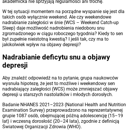
akademicka nie sprzyjają regularności ani trochę.
W tej sytuacji momentem na porządne wyspanie się jest dla
takich osób wyłącznie weekend. Ale czy weekendowe
nadrabianie zaległości w śnie (WCS – Weekend Catch-up
Sleep) daje możliwość nadrobienia niedoboru snu
zgromadzonego w ciągu roboczego tygodnia? Kiedy to sen
był zupełnie nieistotną kwestią? I jeśli tak, czy ma to
jakikolwiek wpływ na objawy depresji?
Nadrabianie deficytu snu a objawy
depresji
Aby znaleźć odpowiedź na to pytanie, grupa naukowców
wysnuła hipotezę, że jest to możliwe i weekendowy sen
nadrabiający zaległości (WCS) może zmniejszać objawy
depresji u starszych nastolatków i młodych dorosłych.
Badanie NHANES 2021–2023 (National Health and Nutrition
Examination Survey) przeprowadzono na reprezentatywnej
grupie 1087 osób, obejmującej późną adolescencję (15–19
lat) i wczesną dorosłość (20–24 lata), zgodnie z definicją
Światowej Organizacji Zdrowia (WHO).