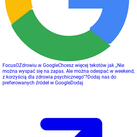
FocusOZdrowiu w Google
Chcesz więcej tekstów jak
„
Nie
można wyspać się na zapas. Ale można odespać w weekend,
z korzyścią dla zdrowia psychicznego
"
?
Dodaj nas do
preferowanych źródeł w Google
Dodaj